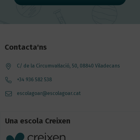
Contacta'ns
C/ de la Circumvaŀlació, 50, 08840 Viladecans
+34 936 582 538
escolagoar@escolagoar.cat
Una escola Creixen