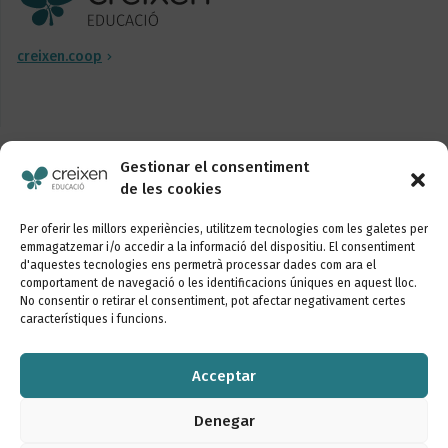
creixen.coop
Gestionar el consentiment
Segueix-nos
de les cookies
Per oferir les millors experiències, utilitzem tecnologies com les galetes per
emmagatzemar i/o accedir a la informació del dispositiu. El consentiment
d'aquestes tecnologies ens permetrà processar dades com ara el
comportament de navegació o les identificacions úniques en aquest lloc.
Vols conèixer les últimes novetats de la nostra
No consentir o retirar el consentiment, pot afectar negativament certes
escola?
característiques i funcions.
Inscriu-te al butlletí
Acceptar
Denegar